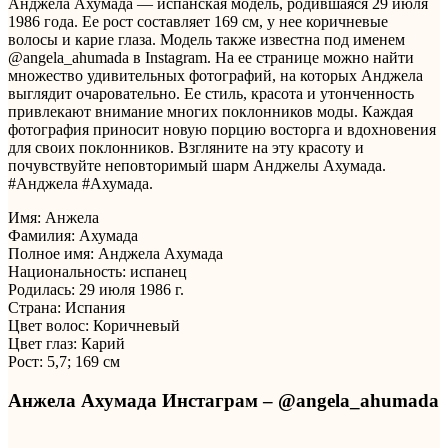
Анджела Ахумада — испанская модель, родившаяся 29 июля
1986 года. Ее рост составляет 169 см, у нее коричневые
волосы и карие глаза. Модель также известна под именем
@angela_ahumada в Instagram. На ее странице можно найти
множество удивительных фотографий, на которых Анджела
выглядит очаровательно. Ее стиль, красота и утонченность
привлекают внимание многих поклонников моды. Каждая
фотография приносит новую порцию восторга и вдохновения
для своих поклонников. Взгляните на эту красоту и
почувствуйте неповторимый шарм Анджелы Ахумада.
#Анджела #Ахумада.
Имя: Анжела
Фамилия: Ахумада
Полное имя: Анджела Ахумада
Национальность: испанец
Родилась: 29 июля 1986 г.
Страна: Испания
Цвет волос: Коричневый
Цвет глаз: Карий
Рост: 5,7; 169 см
Анжела Ахумада Инстаграм – @angela_ahumada