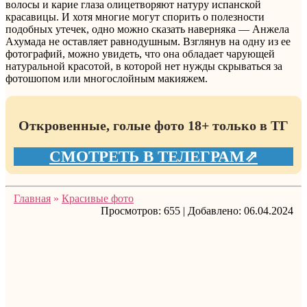
волосы и карие глаза олицетворяют натуру испанской
красавицы. И хотя многие могут спорить о полезности
подобных утечек, одно можно сказать наверняка — Анжела
Ахумада не оставляет равнодушным. Взглянув на одну из ее
фотографий, можно увидеть, что она обладает чарующей
натуральной красотой, в которой нет нужды скрываться за
фотошопом или многослойным макияжем.
Откровенные, голые фото 18+ только в ТГ
СМОТРЕТЬ В ТЕЛЕГРАМ⇗
Главная
»
Красивые фото
Просмотров:
655
|
Добавлено:
06.04.2024