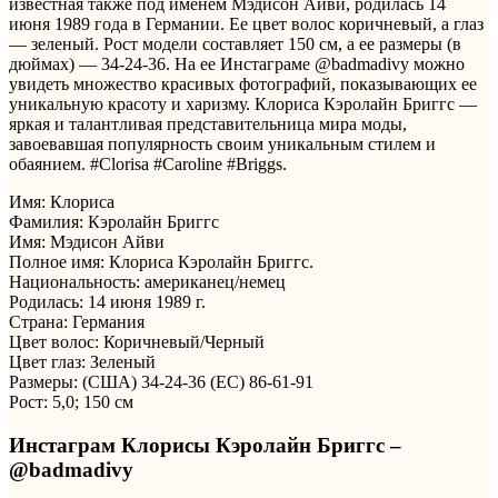
известная также под именем Мэдисон Айви, родилась 14
июня 1989 года в Германии. Ее цвет волос коричневый, а глаз
— зеленый. Рост модели составляет 150 см, а ее размеры (в
дюймах) — 34-24-36. На ее Инстаграме @badmadivy можно
увидеть множество красивых фотографий, показывающих ее
уникальную красоту и харизму. Клориса Кэролайн Бриггс —
яркая и талантливая представительница мира моды,
завоевавшая популярность своим уникальным стилем и
обаянием. #Clorisa #Caroline #Briggs.
Имя: Клориса
Фамилия: Кэролайн Бриггс
Имя: Мэдисон Айви
Полное имя: Клориса Кэролайн Бриггс.
Национальность: американец/немец
Родилась: 14 июня 1989 г.
Страна: Германия
Цвет волос: Коричневый/Черный
Цвет глаз: Зеленый
Размеры: (США) 34-24-36 (ЕС) 86-61-91
Рост: 5,0; 150 см
Инстаграм Клорисы Кэролайн Бриггс –
@badmadivy