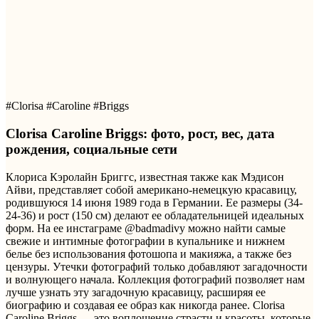
#Clorisa #Caroline #Briggs
Clorisa Caroline Briggs: фото, рост, вес, дата
рождения, социальные сети
Клориса Кэролайн Бриггс, известная также как Мэдисон
Айви, представляет собой американо-немецкую красавицу,
родившуюся 14 июня 1989 года в Германии. Ее размеры (34-
24-36) и рост (150 см) делают ее обладательницей идеальных
форм. На ее инстаграме @badmadivy можно найти самые
свежие и интимные фотографии в купальнике и нижнем
белье без использования фотошопа и макияжа, а также без
цензуры. Утечки фотографий только добавляют загадочности
и волнующего начала. Коллекция фотографий позволяет нам
лучше узнать эту загадочную красавицу, расширяя ее
биографию и создавая ее образ как никогда ранее. Clorisa
Caroline Briggs — это воплощение страсти и красоты, которые