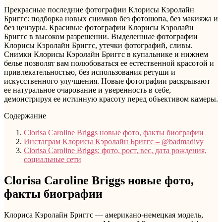
Прекрасные последние фотографии Клорисы Кэролайн
Бриггс: подборка новых снимков без фотошопа, без макияжа и
без цензуры. Красивые фотографии Клорисы Кэролайн
Бриггс в высоком разрешении. Выделенные фотографии
Клорисы Кэролайн Бриггс, утечки фотографий, сливы.
Снимки Клорисы Кэролайн Бриггс в купальнике и нижнем
белье позволят вам полюбоваться ее естественной красотой и
привлекательностью, без использования ретуши и
искусственного улучшения. Новые фотографии раскрывают
ее натуральное очарование и уверенность в себе,
демонстрируя ее истинную красоту перед объективом камеры.
Содержание
Clorisa Caroline Briggs новые фото, факты биографии
Инстаграм Клорисы Кэролайн Бриггс – @badmadivy
Clorisa Caroline Briggs: фото, рост, вес, дата рождения,
социальные сети
Clorisa Caroline Briggs новые фото,
факты биографии
Клориса Кэролайн Бриггс — американо-немецкая модель,