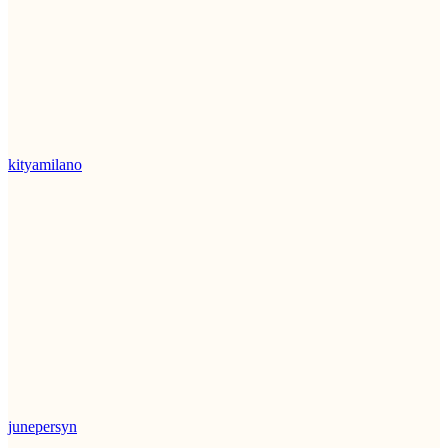
kityamilano
junepersyn