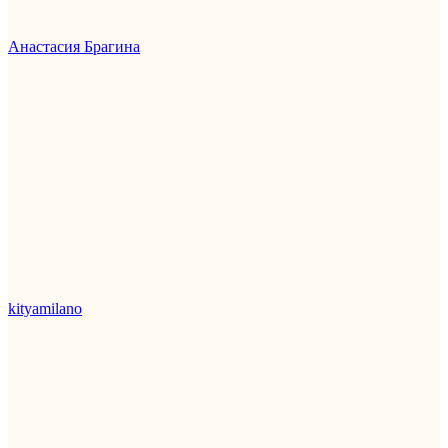
Анастасия Брагина
kityamilano