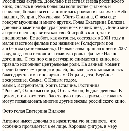
Российская актриса. Довольно известная звезда российского
кино, снялась в очень большом количестве фильмов и
сериалов, больше всего запомнилась ролями в фильмах : Небо
падших, Куприн, Кукушечка, Убить Сталина, О чем еще
говорят мужчины и много других. Голая Екатерина Вилкова
довольно заметная фигура среди всех наших звезд. Лично мне
актриса очень нравится как своей игрой в кино, так и
внешностью. Ее дебют, как актрисы, состоялся в 2001 году в
малоизвестном фильме под названием Гольфстрим под
айсбергом (киноальманах). Первая слава пришла к ней в 2007
году, когда она исполнила главную роль в фильме Нас не
догонишь. С тех пор она регулярно снимается в кино, как
правило исполняет центральные роли. На данный момент,
среди более чем тридцати ролей, больше всего запомнилась
благодаря таким кинокартинам: Отцы и дети, Вербное
воскресенье, Самка, С Новым годом,
мамы!, Истребители, Убить Сталина, Гостиница
“Россия”, Одноклассницы, Отель Элеон, Бедная девочка. В
целом, стоит отметить блестящую игру актрисы, ее таланту
могут позавидовать многие другие звезды российского кино.
Фото голая Екатерина Вилкова
Актриса имеет довольно выразительную внешность, что
особенно проявляется в ее лице. Хорошая фигура, в меру