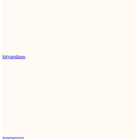
kityamilano
junepersyn