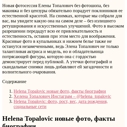
Новая фотосессия Елены Топалович без фотошопа, без
макияжа и без цензуры обязательно порадует поклонников ее
естественной красотой. На снимках, которые мы собрали для
вас, вы увидите какую она на самом деле – без излишнего
ретуширования и искусственных улучшений. Фото в высоком
разрешении передадут всю ее привлекательность и
естественность, оставив при этом место для воображения.
Красивые фото в купальниках и нижнем белье также не
останутся незамеченными, ведь Элена Топалович не только
талантливая актриса и модель, но и обладательница
потрясающей фигуры, которую она с гордостью
демонстрирует перед публикой. А утечки фотографий и
скандальные снимки лишь добавляют ей загадочности и
волнительного очарования.
Содержание
Helena Topalovic новые фото, факты биографии
Хелена Топалович Инстаграм – @helena_topalovic
Helena Topalovic: фото, рост, вес, дата рождения,
социальные сети
Helena Topalovic новые фото, факты
биографии