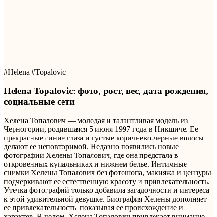
#Helena #Topalovic
Helena Topalovic: фото, рост, вес, дата рождения,
социальные сети
Хелена Топалович — молодая и талантливая модель из
Черногории, родившаяся 5 июня 1997 года в Никшиче. Ее
прекрасные синие глаза и густые коричнево-черные волосы
делают ее неповторимой. Недавно появились новые
фотографии Хелены Топалович, где она предстала в
откровенных купальниках и нижнем белье. Интимные
снимки Хелены Топалович без фотошопа, макияжа и цензуры
подчеркивают ее естественную красоту и привлекательность.
Утечка фотографий только добавила загадочности и интереса
к этой удивительной девушке. Биография Хелены дополняет
ее привлекательность, показывая ее происхождение и
характер. В целом, Хелена Топалович привлекает внимание