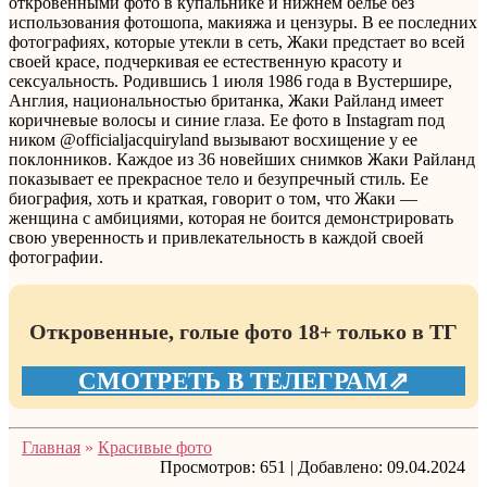
откровенными фото в купальнике и нижнем белье без
использования фотошопа, макияжа и цензуры. В ее последних
фотографиях, которые утекли в сеть, Жаки предстает во всей
своей красе, подчеркивая ее естественную красоту и
сексуальность. Родившись 1 июля 1986 года в Вустершире,
Англия, национальностью британка, Жаки Райланд имеет
коричневые волосы и синие глаза. Ее фото в Instagram под
ником @officialjacquiryland вызывают восхищение у ее
поклонников. Каждое из 36 новейших снимков Жаки Райланд
показывает ее прекрасное тело и безупречный стиль. Ее
биография, хоть и краткая, говорит о том, что Жаки —
женщина с амбициями, которая не боится демонстрировать
свою уверенность и привлекательность в каждой своей
фотографии.
Откровенные, голые фото 18+ только в ТГ
СМОТРЕТЬ В ТЕЛЕГРАМ⇗
Главная
»
Красивые фото
Просмотров:
651
|
Добавлено:
09.04.2024