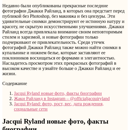
Недавно были опубликованы прекрасные последние
фотографии Джакки Райланд, в которых она предстает перед
публикой без Photoshop, без макияжа и без цензуры. Эти
удивительные снимки демонстрируют ее истинную натуру и
красоту, не скрытую искусственными улучшениями. Джакки
Райланд всегда привлекала внимание своим неповторимым
стилем и харизмой, и новые фотографии только
подчеркивают ее привлекательность. Среди утечек
фотографий Джакки Райланд также можно найти снимки в
купальнике и нижнем белье, которые заставляют ее
поклонников восхищаться ее формами и элегантностью.
Насладитесь просмотром этих прекрасных фотографий в
высоком качестве и узнайте больше о Джакки Райланд и ее
жизни.
Содержание
Jacqui Ryland новые фото, факты биографии
Жаки Райланд в Instagram – @officialjacquiryland
Jacqui Ryland: фото, рост, вес, дата рождения,
социальные сети
Jacqui Ryland новые фото, факты
биографии