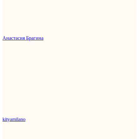
Анастасия Брагина
kityamilano