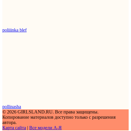
poliiinka blef
pollinasha
© 2026 GIRLSLAND.RU. Все права защищены.
Копирование материалов доступно только с разрешения
автора.
Карта сайта
|
Все модели A-Я