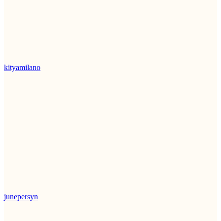
kityamilano
junepersyn