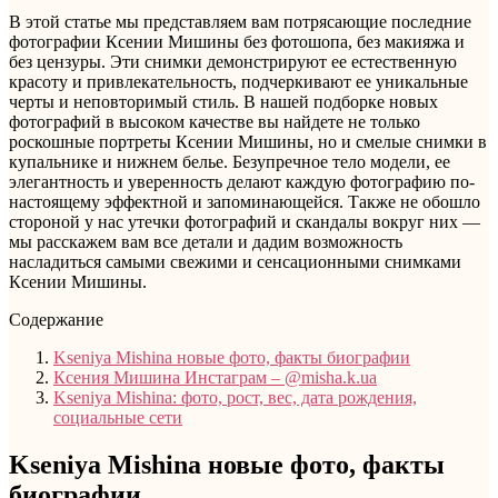
В этой статье мы представляем вам потрясающие последние
фотографии Ксении Мишины без фотошопа, без макияжа и
без цензуры. Эти снимки демонстрируют ее естественную
красоту и привлекательность, подчеркивают ее уникальные
черты и неповторимый стиль. В нашей подборке новых
фотографий в высоком качестве вы найдете не только
роскошные портреты Ксении Мишины, но и смелые снимки в
купальнике и нижнем белье. Безупречное тело модели, ее
элегантность и уверенность делают каждую фотографию по-
настоящему эффектной и запоминающейся. Также не обошло
стороной у нас утечки фотографий и скандалы вокруг них —
мы расскажем вам все детали и дадим возможность
насладиться самыми свежими и сенсационными снимками
Ксении Мишины.
Содержание
Kseniya Mishina новые фото, факты биографии
Ксения Мишина Инстаграм – @misha.k.ua
Kseniya Mishina: фото, рост, вес, дата рождения,
социальные сети
Kseniya Mishina новые фото, факты
биографии