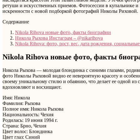
ретуши и искусственных приемов. Фотосессии в купальнике и 
искренности с новой подборкой фотографий Николы Риховой.
Содержание
Nikola Rihova новые фото, факты биографии
Никола Рыхова Инстаграм – @nikarihova
Nikola Rihova: фото, рост, вес, дата рождения, социальные
Nikola Rihova новые фото, факты биог
Никола Рыхова — молодая блондинка с синими глазами, родивш
фото Николы Рыховой видно ее невероятную красоту и особенн
своему уникальному стилю и обаянию, что делает ее одной из
вдохновляют и восхищают.
Имя: Никола
Фамилия: Рыхова
Полное имя: Никола Рыхова
Национальность: Чехия
Родилась: 19 июня 1994 г.
Страна: Брно, Чехия
Цвет волос: Блондинка
Цвет глаз: Синий