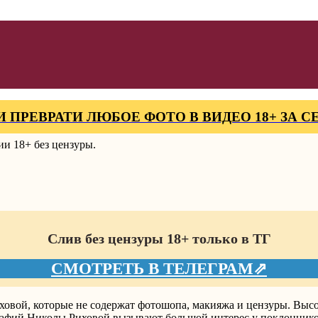
И ПРЕВРАТИ ЛЮБОЕ ФОТО В ВИДЕО 18+ ЗА 
и 18+ без цензуры.
Слив без цензуры 18+ только в ТГ
СМОТРЕТЬ В ТЕЛЕГРАМ⇗
овой, которые не содержат фотошопа, макияжа и цензуры. Высо
рафий Николы Риховой вызывают большой интерес у поклонников