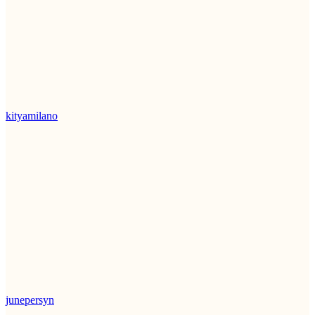
kityamilano
junepersyn