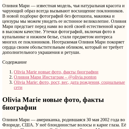
Оливия Мари — известная модель, чья натуральная красота и
чарующий образ всегда вызывают восхищение поклонников.
В новой подборке фотографий без фотошопа, макияжа и
цензуры мы можем увидеть ее истинное великолепие. Оливия
Мари предстает перед нами во всей своей естественной красе
в высоком качестве. Утечки фотографий, включая фото в
купальнике и нижнем белье, стали предметом интереса
многих ее поклонников. Неотразимая Оливия Мари покоряет
сердца своим обольстительным обликом, который не требует
дополнительного украшения и ретуши.
Содержание
Olivia Marie новые фото, факты биографии
Оливия Мари Инстаграм – @olivia.ponton
Olivia Marie: фото, рост, вес, дата рождения, социальные
сети
Olivia Marie новые фото, факты
биографии
Оливия Мари — американка, родившаяся 30 мая 2002 года во
Флориде, США. У неё блондинистые волосы и карие глаза. Её