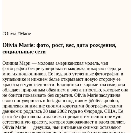
#Olivia #Marie
Olivia Marie: фото, рост, вес, дата рождения,
социальные сети
Оливия Мари — молодая американская модель, чьи
фотографии без ретушировки и макияжа покоряют сердца
многих поклонников. Ее недавно утеченные фотографии в
купальнике и нижнем белье открывают новую сторону ее
красоты и чувственности. Блондинка с карими глазами, она
обладает природным обаянием и элегантностью, которые она
не боится показывать без скрытия. Olivia Marie заслужила
свою популярность в Instagram под ником @olivia.ponton,
привлекая внимание своими короткими биографическими
данными: родилась 30 мая 2002 года во Флориде, США. Ее
фото без фотошопа и макияжа придают им неповторимую
естественную красоту, которая завораживает и вдохновляет.
Olivia Marie — девушка, чьи интимные снимки оставляют
незабываемое впечатление и пугают своей откровенностью.