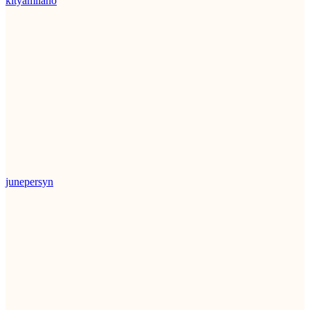
kityamilano
junepersyn