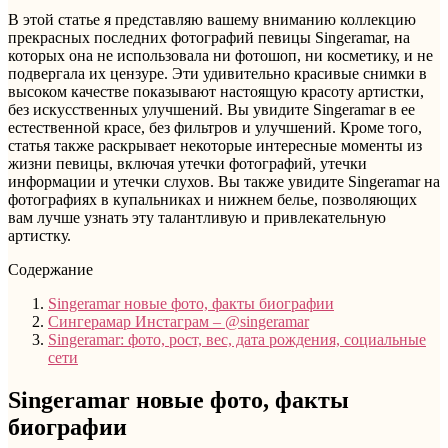
В этой статье я представляю вашему вниманию коллекцию
прекрасных последних фотографий певицы Singeramar, на
которых она не использовала ни фотошоп, ни косметику, и не
подвергала их цензуре. Эти удивительно красивые снимки в
высоком качестве показывают настоящую красоту артистки,
без искусственных улучшений. Вы увидите Singeramar в ее
естественной красе, без фильтров и улучшений. Кроме того,
статья также раскрывает некоторые интересные моменты из
жизни певицы, включая утечки фотографий, утечки
информации и утечки слухов. Вы также увидите Singeramar на
фотографиях в купальниках и нижнем белье, позволяющих
вам лучше узнать эту талантливую и привлекательную
артистку.
Содержание
Singeramar новые фото, факты биографии
Сингерамар Инстаграм – @singeramar
Singeramar: фото, рост, вес, дата рождения, социальные
сети
Singeramar новые фото, факты
биографии