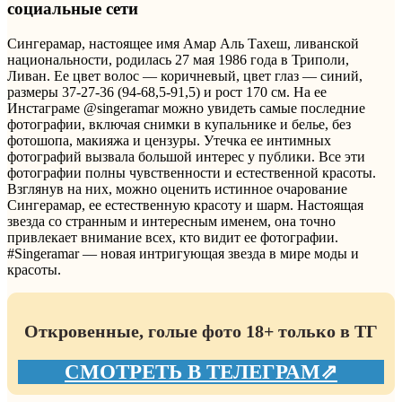
социальные сети
Сингерамар, настоящее имя Амар Аль Тахеш, ливанской
национальности, родилась 27 мая 1986 года в Триполи,
Ливан. Ее цвет волос — коричневый, цвет глаз — синий,
размеры 37-27-36 (94-68,5-91,5) и рост 170 см. На ее
Инстаграме @singeramar можно увидеть самые последние
фотографии, включая снимки в купальнике и белье, без
фотошопа, макияжа и цензуры. Утечка ее интимных
фотографий вызвала большой интерес у публики. Все эти
фотографии полны чувственности и естественной красоты.
Взглянув на них, можно оценить истинное очарование
Сингерамар, ее естественную красоту и шарм. Настоящая
звезда со странным и интересным именем, она точно
привлекает внимание всех, кто видит ее фотографии.
#Singeramar — новая интригующая звезда в мире моды и
красоты.
Откровенные, голые фото 18+ только в ТГ
СМОТРЕТЬ В ТЕЛЕГРАМ⇗