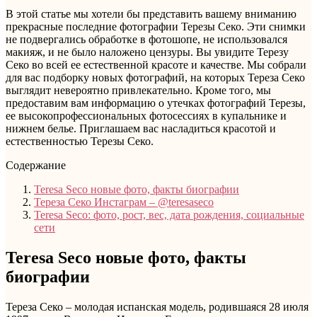
В этой статье мы хотели бы представить вашему вниманию
прекрасные последние фотографии Терезы Секо. Эти снимки
не подвергались обработке в фотошопе, не использовался
макияж, и не было наложено цензуры. Вы увидите Терезу
Секо во всей ее естественной красоте и качестве. Мы собрали
для вас подборку новых фотографий, на которых Тереза Секо
выглядит невероятно привлекательно. Кроме того, мы
предоставим вам информацию о утечках фотографий Терезы,
ее высокопрофессиональных фотосессиях в купальнике и
нижнем белье. Приглашаем вас насладиться красотой и
естественностью Терезы Секо.
Содержание
Teresa Seco новые фото, факты биографии
Тереза ​​Секо Инстаграм – @teresaseco
Teresa Seco: фото, рост, вес, дата рождения, социальные
сети
Teresa Seco новые фото, факты
биографии
Тереза Секо – молодая испанская модель, родившаяся 28 июля