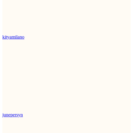
kityamilano
junepersyn