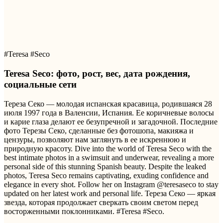
#Teresa #Seco
Teresa Seco: фото, рост, вес, дата рождения,
социальные сети
Тереза ​​Секо — молодая испанская красавица, родившаяся 28
июля 1997 года в Валенсии, Испания. Ее коричневые волосы
и карие глаза делают ее безупречной и загадочной. Последние
фото Терезы Секо, сделанные без фотошопа, макияжа и
цензуры, позволяют нам заглянуть в ее искреннюю и
природную красоту. Dive into the world of Teresa Seco with the
best intimate photos in a swimsuit and underwear, revealing a more
personal side of this stunning Spanish beauty. Despite the leaked
photos, Teresa Seco remains captivating, exuding confidence and
elegance in every shot. Follow her on Instagram @teresaseco to stay
updated on her latest work and personal life. Тереза Секо — яркая
звезда, которая продолжает сверкать своим светом перед
восторженными поклонниками. #Teresa #Seco.