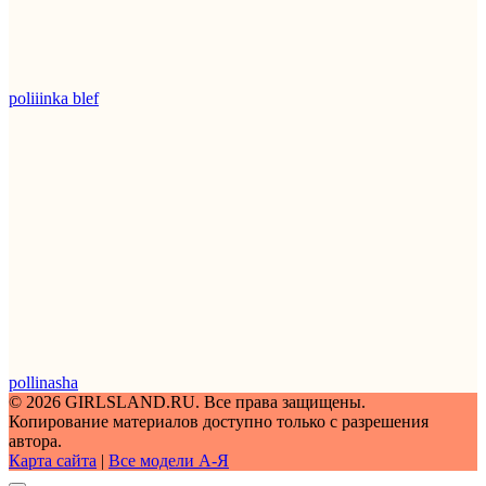
poliiinka blef
pollinasha
© 2026 GIRLSLAND.RU. Все права защищены.
Копирование материалов доступно только с разрешения
автора.
Карта сайта
|
Все модели A-Я