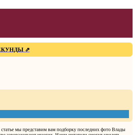
СЕКУНДЫ ⇗
й статье мы представим вам подборку последних фото Влады
стве завораживают многих. Наши читатели смогут увидеть