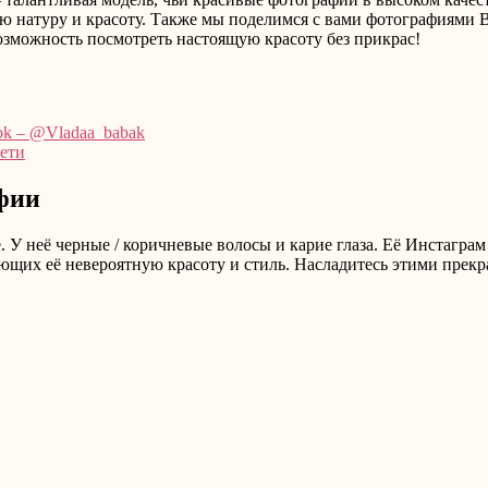
ю натуру и красоту. Также мы поделимся с вами фотографиями 
озможность посмотреть настоящую красоту без прикрас!
ok – @Vladaa_babak
сети
афии
. У неё черные / коричневые волосы и карие глаза. Её Инстагр
ющих её невероятную красоту и стиль. Насладитесь этими прек